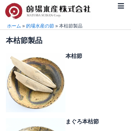
内
容
を
ス
ホーム
»
的場水産の節
»
本枯節製品
キ
本枯節製品
ッ
プ
本枯節
まぐろ本枯節