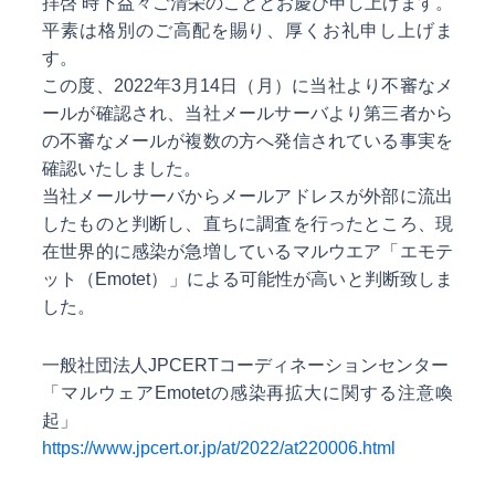
拝啓 時下益々ご清栄のこととお慶び申し上げます。
平素は格別のご高配を賜り、厚くお礼申し上げま
す。
この度、2022年3月14日（月）に当社より不審なメ
ールが確認され、当社メールサーバより第三者から
の不審なメールが複数の方へ発信されている事実を
確認いたしました。
当社メールサーバからメールアドレスが外部に流出
したものと判断し、直ちに調査を行ったところ、現
在世界的に感染が急増しているマルウエア「エモテ
ット（Emotet）」による可能性が高いと判断致しま
した。
一般社団法人JPCERTコーディネーションセンター
「マルウェアEmotetの感染再拡大に関する注意喚
起」
https://www.jpcert.or.jp/at/2022/at220006.html