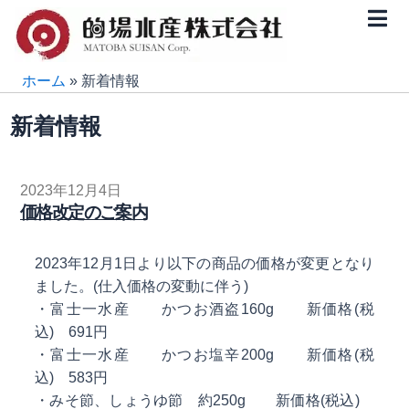
内
容
を
ス
ホーム
»
新着情報
キ
新着情報
ッ
プ
ペ
ペ
ペ
ペ
2023年12月4日
価格改定のご案内
ー
ー
ー
ー
ジ
ジ
ジ
ジ
2023年12月1日より以下の商品の価格が変更となり
ました。(仕入価格の変動に伴う)
・富士一水産 かつお酒盗160g 新価格(税
込) 691円
・富士一水産 かつお塩辛200g 新価格(税
込) 583円
・みそ節、しょうゆ節 約250g 新価格(税込)