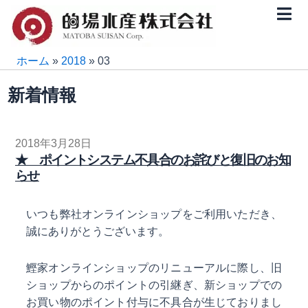
内
容
を
ス
ホーム
»
2018
»
03
キ
新着情報
ッ
プ
2018年3月28日
★ ポイントシステム不具合のお詫びと復旧のお知
らせ
いつも弊社オンラインショップをご利用いただき、
誠にありがとうございます。
鰹家オンラインショップのリニューアルに際し、旧
ショップからのポイントの引継ぎ、新ショップでの
お買い物のポイント付与に不具合が生じておりまし