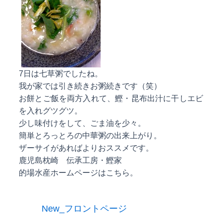
7日は七草粥でしたね。
我が家では引き続きお粥続きです（笑）
お餅とご飯を両方入れて、鰹・昆布出汁に干しエビ
を入れグツグツ。
少し味付けをして、ごま油を少々。
簡単とろっとろの中華粥の出来上がり。
ザーサイがあればよりおススメです。
鹿児島枕崎 伝承工房・鰹家
的場水産ホームページはこちら。
New_フロントページ