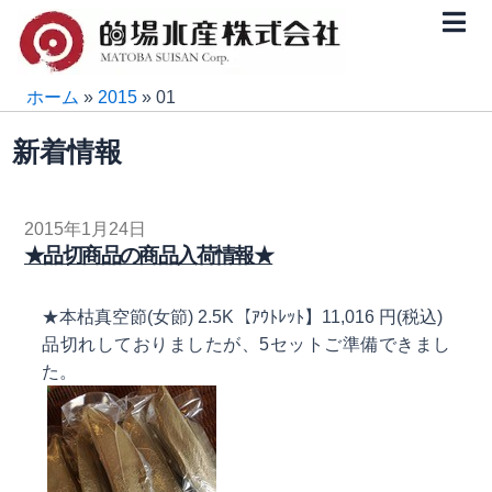
内
容
を
ス
ホーム
»
2015
»
01
キ
新着情報
ッ
プ
2015年1月24日
★品切商品の商品入荷情報★
★本枯真空節(女節) 2.5K【ｱｳﾄﾚｯﾄ】11,016 円(税込)
品切れしておりましたが、5セットご準備できまし
た。