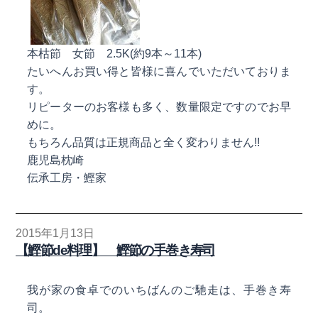
本枯節 女節 2.5K(約9本～11本)
たいへんお買い得と皆様に喜んでいただいておりま
す。
リピーターのお客様も多く、数量限定ですのでお早
めに。
もちろん品質は正規商品と全く変わりません!!
鹿児島枕崎
伝承工房・鰹家
2015年1月13日
【鰹節de料理】 鰹節の手巻き寿司
我が家の食卓でのいちばんのご馳走は、手巻き寿
司。