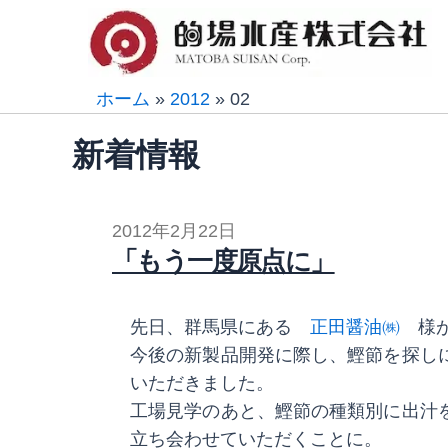
内
容
を
ス
ホーム
»
2012
»
02
キ
新着情報
ッ
プ
2012年2月22日
「もう一度原点に」
先日、群馬県にある
正田醤油㈱
様が
今後の新製品開発に際し、鰹節を探し
いただきました。
工場見学のあと、鰹節の種類別に出汁
立ち会わせていただくことに。