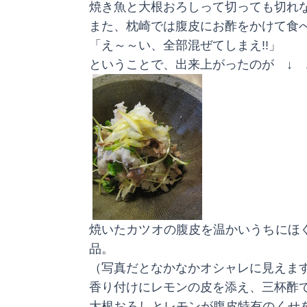
焼き魚と大根おろしって切っても切れな
また、枕崎では腹皮にお酢をかけて食
「え～～い、全部混ぜてしまえ!!」
ということで、出来上がったのが ↓ 
焼いたカツオの腹皮を温かいうちにほ
品。
（写真だとなかなかオシャレに見えます
香り付けにレモンの皮を添え、三杯酢
大根おろしとレモンが腹皮特有のくせ