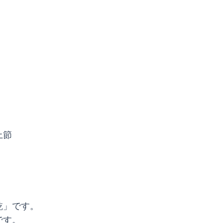
上節
乾」です。
です。