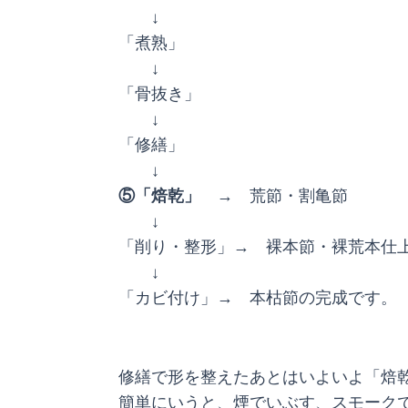
↓
「煮熟」
↓
「骨抜き」
↓
「修繕」
↓
⑤「焙乾」
→ 荒節・割亀節
↓
「削り・整形」→ 裸本節・裸荒本仕
↓
「カビ付け」→ 本枯節の完成です。
修繕で形を整えたあとはいよいよ「焙
簡単にいうと、煙でいぶす、スモーク