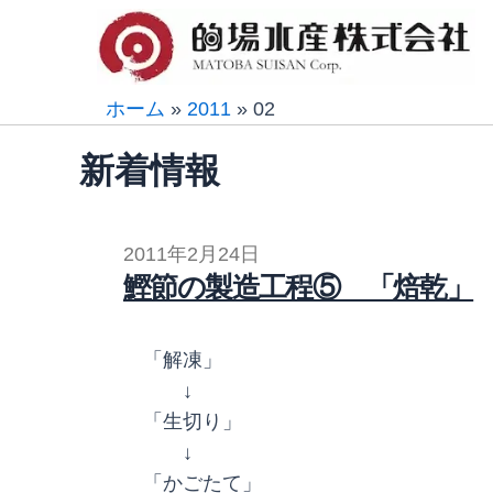
内
容
を
ス
ホーム
»
2011
»
02
キ
新着情報
ッ
プ
2011年2月24日
鰹節の製造工程⑤ 「焙乾」
「解凍」
↓
「生切り」
↓
「かごたて」