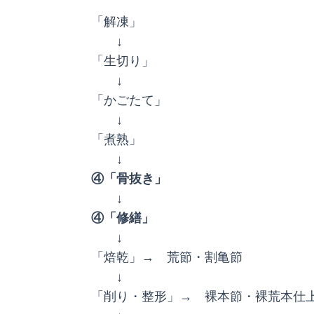
「解凍」
↓
「生切り」
↓
「かごたて」
↓
「煮熟」
↓
④「骨抜き」
↓
④「修繕」
↓
「焙乾」→ 荒節・割亀節
↓
「削り・整形」→ 裸本節・裸荒本仕