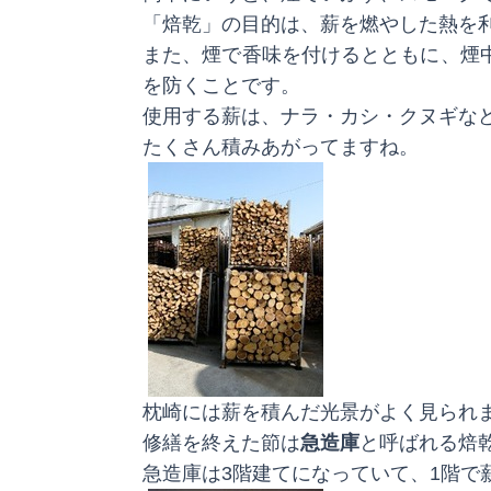
「焙乾」の目的は、薪を燃やした熱を
また、煙で香味を付けるとともに、煙
を防くことです。
使用する薪は、ナラ・カシ・クヌギな
たくさん積みあがってますね。
枕崎には薪を積んだ光景がよく見られ
修繕を終えた節は
急造庫
と呼ばれる焙
急造庫は3階建てになっていて、1階で