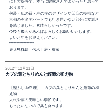
にも大好評で、本当に鰹家さんでよかったと思って
おります。
包装・紙の質・寿の字のデザインや凹凸の模様など
京都の有名デパートでも行き届かない部分に立派さ
を感じました。素晴らしかったです。
今後も機会があればよろしくお願いいたします。
よいお年をお迎えください。
*****************
鹿児島枕崎 伝承工房・鰹家
2012年12月21日
カブの葉とちりめんと鰹節の和え物
【鰹ぶしde料理】 カブの葉とちりめんと鰹節の和
え物
大根や蕪の美味しい季節です。
もったいないので葉も食べます。