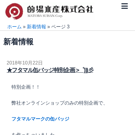
内
容
を
ス
ホーム
»
新着情報
»
ページ 3
キ
新着情報
ッ
プ
ペ
ペ
ペ
ペ
ペ
2018年10月22日
★フタマル缶バッジ特別企画 >゜)))彡
ー
ー
ー
ー
ー
ジ
ジ
ジ
ジ
ジ
特別企画！！
弊社オンラインショップのみの特別企画で、
フタマルマークの缶バッジ
を作っちゃいました