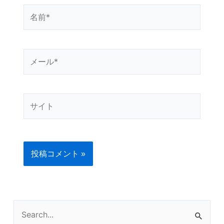
名
前
*
メ
ー
ル
*
サ
イ
ト
検