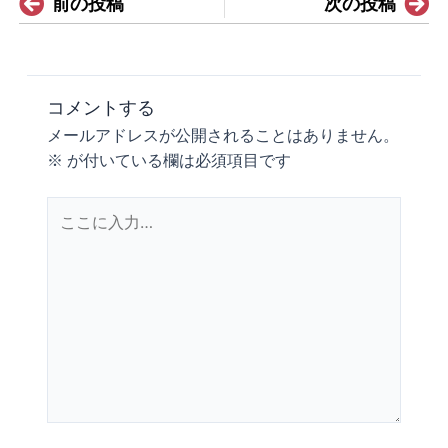
Prev
N
前の投稿
次の投稿
コメントする
メールアドレスが公開されることはありません。
※
が付いている欄は必須項目です
こ
こ
に
入
力…