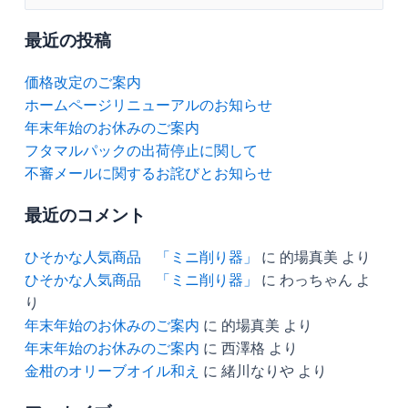
索
対
最近の投稿
象:
価格改定のご案内
ホームページリニューアルのお知らせ
年末年始のお休みのご案内
フタマルパックの出荷停止に関して
不審メールに関するお詫びとお知らせ
最近のコメント
ひそかな人気商品 「ミニ削り器」
に
的場真美
より
ひそかな人気商品 「ミニ削り器」
に
わっちゃん
よ
り
年末年始のお休みのご案内
に
的場真美
より
年末年始のお休みのご案内
に
西澤格
より
金柑のオリーブオイル和え
に
緒川なりや
より