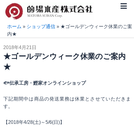
内
容
を
ス
ホーム
»
ショップ通信
»
★ゴールデンウィーク休業のご案
キ
内★
ッ
2018年4月21日
プ
★ゴールデンウィーク休業のご案内
★
🐟
伝承工房・鰹家オンラインショップ
下記期間中は商品の発送業務は休業とさせていただきま
す。
【2018年4/28(土)～5/6(日)】