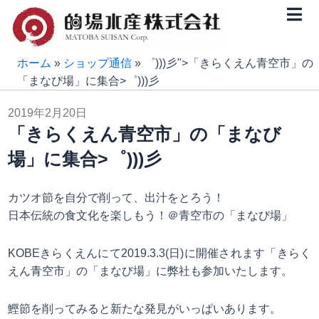
内
容
を
ス
ホーム
»
ショップ通信
»
゜)))彡">「きらくえん青空市」の
キ
「まなび場」に集合>゜)))彡
ッ
2019年2月20日
プ
「きらくえん青空市」の「まなび
場」に集合>゜)))彡
カツオ節を自分で削って、出汁をとろう！
日本伝統の食文化を楽しもう！＠青空市の「まなび場」
KOBEきらくえんにて2019.3.3(日)に開催されます「きらく
えん青空市」の「まなび場」に弊社も参加いたします。
鰹節を削ってみると新たな発見がいっぱいあります。