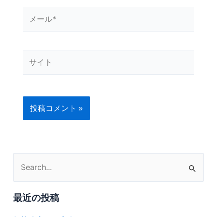
メ
ー
ル
*
サ
イ
ト
検
索
対
最近の投稿
象: