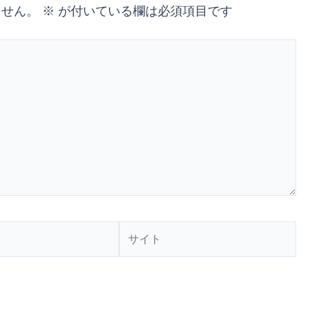
ません。
※
が付いている欄は必須項目です
サ
イ
ト