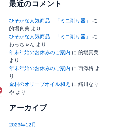
最近のコメント
ひそかな人気商品 「ミニ削り器」
に
的場真美
より
ひそかな人気商品 「ミニ削り器」
に
わっちゃん
より
年末年始のお休みのご案内
に
的場真美
より
年末年始のお休みのご案内
に
西澤格
よ
り
金柑のオリーブオイル和え
に
緒川なり
Next
や
より
アーカイブ
2023年12月