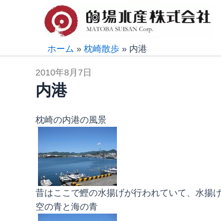
内
容
を
ス
ホーム
»
枕崎散歩
»
内港
キ
2010年8月7日
ッ
内港
プ
枕崎の内港の風景
昔はここで鰹の水揚げが行われていて、水揚
空の青と海の青