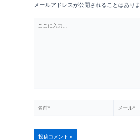
メールアドレスが公開されることはあり
こ
こ
に
入
力…
名
メ
前
ー
*
ル
*