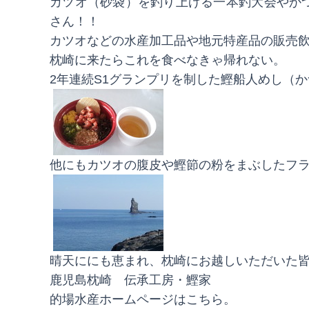
カツオ（砂袋）を釣り上げる一本釣大会やか
さん！！
カツオなどの水産加工品や地元特産品の販売
枕崎に来たらこれを食べなきゃ帰れない。
2年連続S1グランプリを制した鰹船人めし（
他にもカツオの腹皮や鰹節の粉をまぶしたフラ
晴天ににも恵まれ、枕崎にお越しいただいた
鹿児島枕崎 伝承工房・鰹家
的場水産ホームページはこちら。