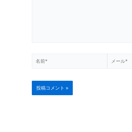
入
力…
名
メ
前
ー
*
ル
*