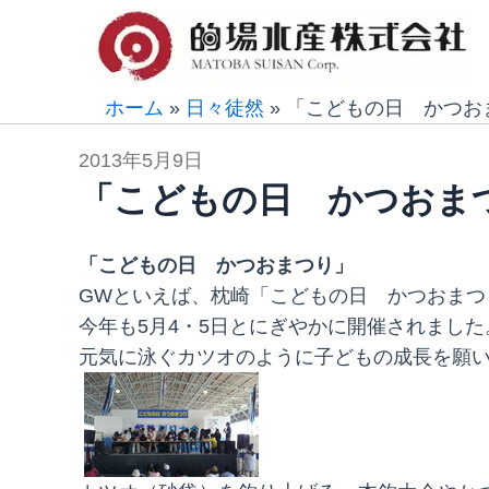
内
容
を
ス
ホーム
»
日々徒然
»
「こどもの日 かつお
キ
2013年5月9日
ッ
「こどもの日 かつおま
プ
「こどもの日 かつおまつり」
GWといえば、枕崎「こどもの日 かつおまつ
今年も5月4・5日とにぎやかに開催されました
元気に泳ぐカツオのように子どもの成長を願