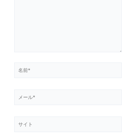
に
入
力…
名
前
*
メ
ー
ル
*
サ
イ
ト