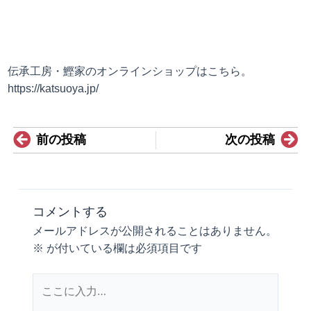
伝承工房・鰹家のオンラインショップはこちら。
https://katsuoya.jp/
Prev
N
前の投稿
次の投稿
コメントする
メールアドレスが公開されることはありません。
※
が付いている欄は必須項目です
こ
こ