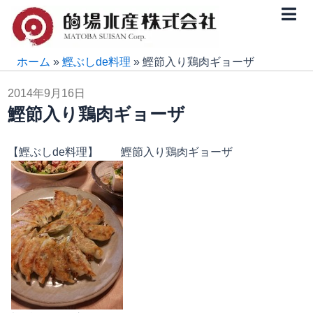
内
容
を
ス
ホーム
»
鰹ぶしde料理
»
鰹節入り鶏肉ギョーザ
キ
2014年9月16日
ッ
鰹節入り鶏肉ギョーザ
プ
【鰹ぶしde料理】 鰹節入り鶏肉ギョーザ