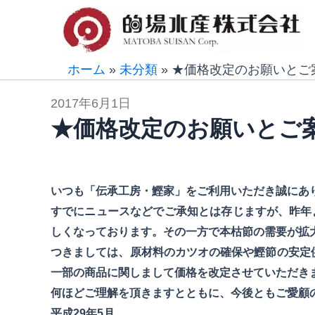
内
容
を
ス
ホーム
»
未分類
»
★価格改定のお願いとご
キ
2017年6月1日
ッ
★価格改定のお願いとご
プ
いつも「伝承工房・鰹家」をご利用いただき誠にあ
すでにニュースなどでご承知とは存じますが、昨年
しくなっております。その一方で本枯節の需要が拡
つきましては、原材料のカツオの確保や鰹節の安定供
一部の商品に関しまして価格を改定させていただき
何ほどご理解を頂きますとともに、今後ともご愛顧
平成29年5月