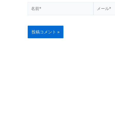
名
メ
前
ー
*
ル
*