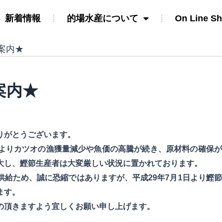
新着情報
的場水産について
On Line S
案内★
案内★
りがとうございます。
よりカツオの漁獲量減少や魚価の高騰が続き、原材料の確保が
大し、鰹節生産者は大変厳しい状況に置かれております。
給ため、誠に恐縮ではありますが、平成29年7月1日より鰹
ます。
の頂きますよう宜しくお願い申し上げます。