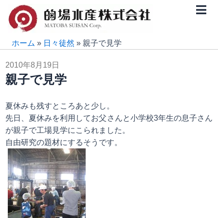
内
容
を
ス
ホーム
»
日々徒然
»
親子で見学
キ
2010年8月19日
ッ
親子で見学
プ
夏休みも残すところあと少し。
先日、夏休みを利用してお父さんと小学校3年生の息子さん
が親子で工場見学にこられました。
自由研究の題材にするそうです。