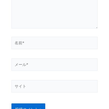
力…
名
前
*
メ
ー
ル
*
サ
イ
ト