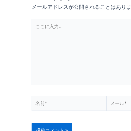
メールアドレスが公開されることはあり
こ
こ
に
入
力…
名
メ
前
ー
*
ル
*