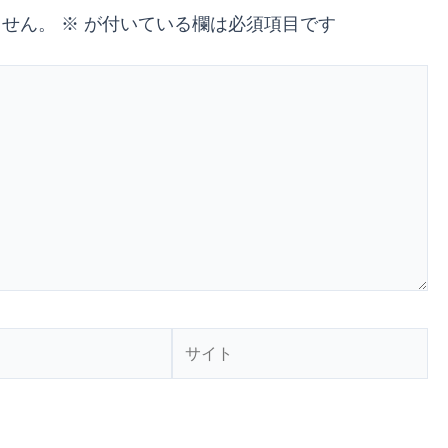
ません。
※
が付いている欄は必須項目です
サ
イ
ト