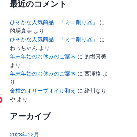
最近のコメント
ひそかな人気商品 「ミニ削り器」
に
的場真美
より
ひそかな人気商品 「ミニ削り器」
に
わっちゃん
より
年末年始のお休みのご案内
に
的場真美
より
年末年始のお休みのご案内
に
西澤格
よ
り
金柑のオリーブオイル和え
に
緒川なり
Next
や
より
アーカイブ
2023年12月