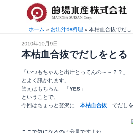
内
容
を
ス
ホーム
»
お出汁de料理
»
本枯血合抜でだし
キ
2010年10月9日
ッ
本枯血合抜でだしをとる
プ
「いつもちゃんと出汁とってんの～～？？」
とよく訊かれます。
答えはもちろん 「
YES
」
ということで、
今回はちょっと贅沢に
本枯血合抜
でだしを
ここで気になるのは分量ですよね。