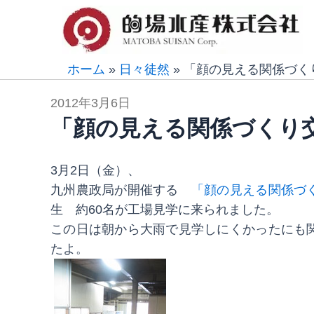
内
容
を
ス
ホーム
»
日々徒然
»
「顔の見える関係づく
キ
2012年3月6日
ッ
「顔の見える関係づくり
プ
3月2日（金）、
九州農政局が開催する
「顔の見える関係づ
生 約60名が工場見学に来られました。
この日は朝から大雨で見学しにくかったにも
たよ。