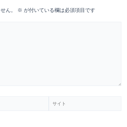
ません。
※
が付いている欄は必須項目です
サ
イ
ト