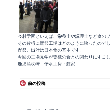
今村学園といえば、栄養士や調理士など食の
その皆様に鰹節工場はどのように映ったので
鰹節、出汁は日本食の基本です。
今回の工場見学が皆様の食との関わりにすこ
鹿児島枕崎 伝承工房・鰹家
Prev
前の投稿