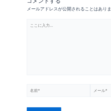
コメントする
メールアドレスが公開されることはあり
こ
こ
に
入
力…
名
メ
前
ー
*
ル
*