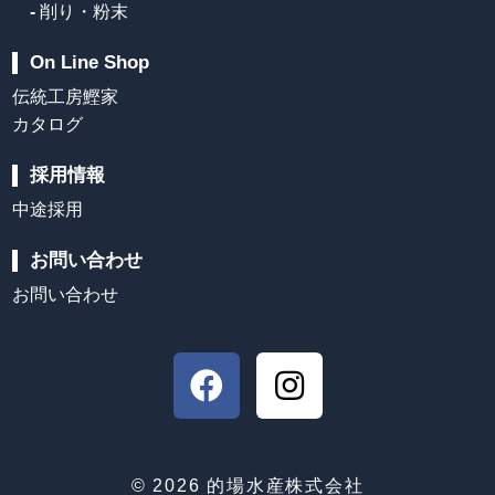
-
削り・粉末
On Line Shop
伝統工房鰹家
カタログ
採用情報
中途採用
お問い合わせ
お問い合わせ
F
I
a
n
c
s
e
t
© 2026 的場水産株式会社