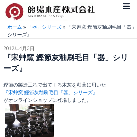
内
容
を
ス
ホーム
»
「器」シリーズ
»
『宋艸窯 鰹節灰釉刷毛目「器」
キ
シリーズ』
ッ
2012年4月3日
プ
『宋艸窯 鰹節灰釉刷毛目「器」シリ
ーズ』
鰹節の製造工程で出てくる木灰を釉薬に用いた
『宋艸窯 鰹節灰釉刷毛目「器」シリーズ』
がオンラインショップに登場しました。