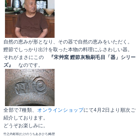
自然の恵みが形となり、その器で自然の恵みをいただく。
鰹節でしっかり出汁を取った本物の料理にふさわしい器。
それがまさにこの
『宋艸窯 鰹節灰釉刷毛目「器」シリー
ズ』
なのです。
全部で7種類、
オンラインショップ
にて4月2日より順次ご
紹介しております。
どうぞお楽しみに。
竹之内彬裕(たけのうちあきひろ)略歴