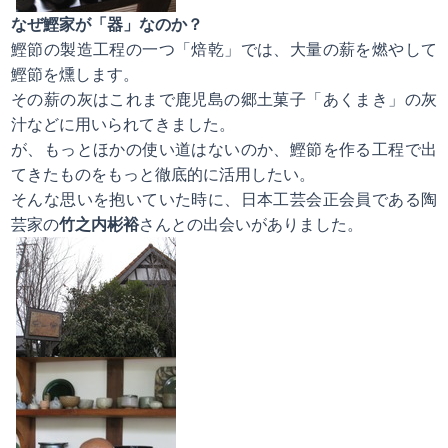
なぜ鰹家が「器」なのか？
鰹節の製造工程の一つ「焙乾」では、大量の薪を燃やして
鰹節を燻します。
その薪の灰はこれまで鹿児島の郷土菓子「あくまき」の灰
汁などに用いられてきました。
が、もっとほかの使い道はないのか、鰹節を作る工程で出
てきたものをもっと徹底的に活用したい。
そんな思いを抱いていた時に、日本工芸会正会員である陶
芸家の
竹之内彬裕
さんとの出会いがありました。