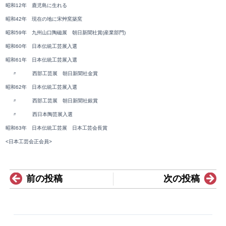
昭和12年 鹿児島に生れる
昭和42年 現在の地に宋艸窯築窯
昭和59年 九州山口陶磁展 朝日新聞社賞(産業部門)
昭和60年 日本伝統工芸展入選
昭和61年 日本伝統工芸展入選
〃 西部工芸展 朝日新聞社金賞
昭和62年 日本伝統工芸展入選
〃 西部工芸展 朝日新聞社銀賞
〃 西日本陶芸展入選
昭和63年 日本伝統工芸展 日本工芸会長賞
<日本工芸会正会員>
Prev
N
前の投稿
次の投稿