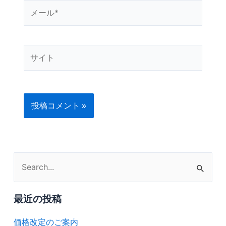
メ
ー
ル
*
サ
イ
ト
検
索
対
最近の投稿
象:
価格改定のご案内