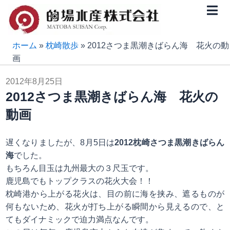
内
容
を
ス
ホーム
»
枕崎散歩
»
2012さつま黒潮きばらん海 花火の動
キ
画
ッ
2012年8月25日
プ
2012さつま黒潮きばらん海 花火の
動画
遅くなりましたが、8月5日は
2012枕崎さつま黒潮きばらん
海
でした。
もちろん目玉は九州最大の３尺玉です。
鹿児島でもトップクラスの花火大会！！
枕崎港から上がる花火は、目の前に海を挟み、遮るものが
何もないため、花火が打ち上がる瞬間から見えるので、と
てもダイナミックで迫力満点なんです。