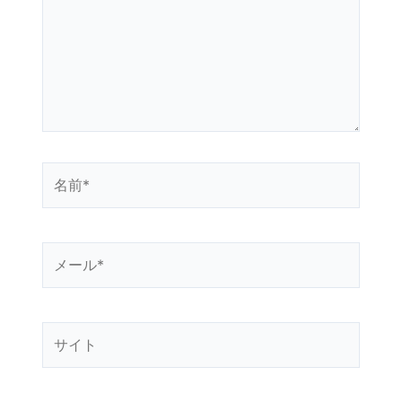
入
力…
名
前
*
メ
ー
ル
*
サ
イ
ト