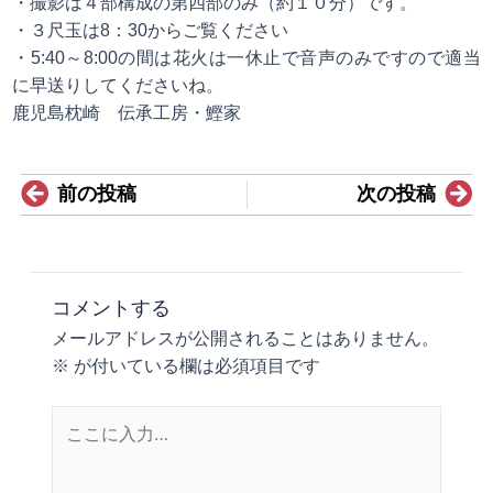
・撮影は４部構成の第四部のみ（約１０分）です。
・３尺玉は8：30からご覧ください
・5:40～8:00の間は花火は一休止で音声のみですので適当
に早送りしてくださいね。
鹿児島枕崎 伝承工房・鰹家
Prev
N
前の投稿
次の投稿
コメントする
メールアドレスが公開されることはありません。
※
が付いている欄は必須項目です
こ
こ
に