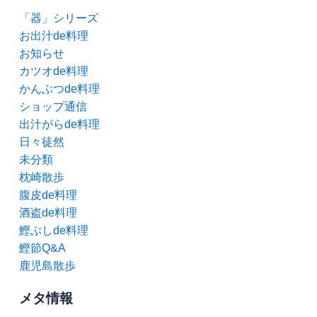
「器」シリーズ
お出汁de料理
お知らせ
カツオde料理
かんぶつde料理
ショップ通信
出汁がらde料理
日々徒然
未分類
枕崎散歩
腹皮de料理
酒盗de料理
鰹ぶしde料理
鰹節Q&A
鹿児島散歩
メタ情報