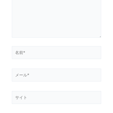
入
力…
名
前
*
メ
ー
ル
*
サ
イ
ト