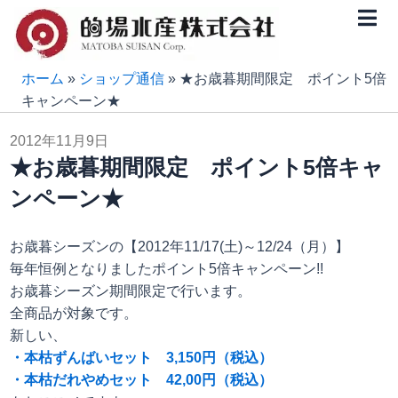
内
容
を
ス
ホーム
»
ショップ通信
»
★お歳暮期間限定 ポイント5倍
キ
キャンペーン★
ッ
2012年11月9日
プ
★お歳暮期間限定 ポイント5倍キャ
ンペーン★
お歳暮シーズンの【2012年11/17(土)～12/24（月）】
毎年恒例となりましたポイント5倍キャンペーン!!
お歳暮シーズン期間限定で行います。
全商品が対象です。
新しい、
・本枯ずんばいセット 3,150円（税込）
・本枯だれやめセット 42,00円（税込）