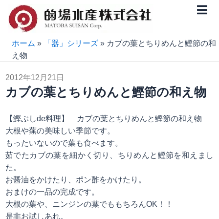
内
容
を
ス
ホーム
»
「器」シリーズ
»
カブの葉とちりめんと鰹節の和
キ
え物
ッ
2012年12月21日
プ
カブの葉とちりめんと鰹節の和え物
【鰹ぶしde料理】 カブの葉とちりめんと鰹節の和え物
大根や蕪の美味しい季節です。
もったいないので葉も食べます。
茹でたカブの葉を細かく切り、ちりめんと鰹節を和えまし
た。
お醤油をかけたり、ポン酢をかけたり。
おまけの一品の完成です。
大根の葉や、ニンジンの葉でももちろんOK！！
是非お試しあれ。