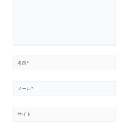
入
力…
名
前
*
メ
ー
ル
*
サ
イ
ト