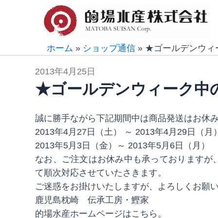
内
容
を
ス
ホーム
»
ショップ通信
»
★ゴールデンウィ
キ
2013年4月25日
ッ
★ゴールデンウィーク中
プ
誠に勝手ながら下記期間中は商品発送はお休
2013年4月27日（土） ～ 2013年4月29日（月
2013年5月3日（金）～ 2013年5月6日（月）
なお、ご注文はお休み中も承っておりますが
て順次対応させていたさきます。
ご迷惑をお掛けいたしますが、よろしくお願
鹿児島枕崎 伝承工房・鰹家
的場水産ホームページはこちら。