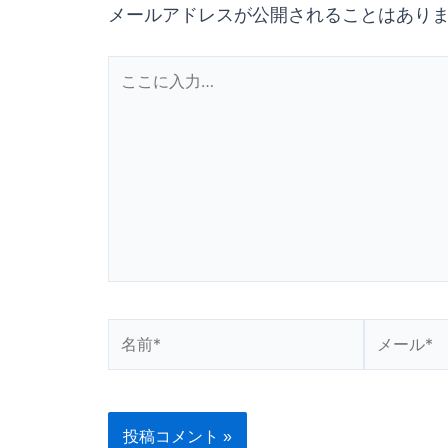
メールアドレスが公開されることはあり
こ
こ
に
入
力…
名
メ
前
ー
*
ル
*