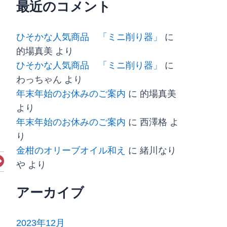
最近のコメント
ひそかな人気商品 「ミニ削り器」
に
的場真美
より
ひそかな人気商品 「ミニ削り器」
に
わっちゃん
より
年末年始のお休みのご案内
に
的場真美
より
年末年始のお休みのご案内
に
西澤格
よ
り
金柑のオリーブオイル和え
に
緒川なり
Next
や
より
アーカイブ
2023年12月