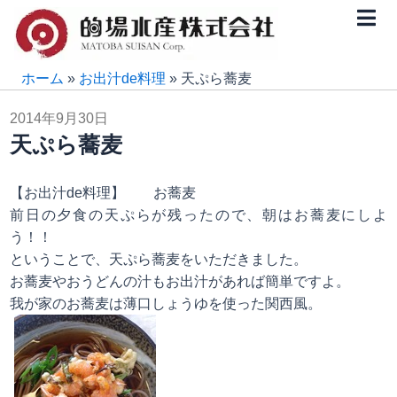
内
容
を
ス
ホーム
»
お出汁de料理
»
天ぷら蕎麦
キ
2014年9月30日
ッ
天ぷら蕎麦
プ
【お出汁de料理】 お蕎麦
前日の夕食の天ぷらが残ったので、朝はお蕎麦にしよ
う！！
ということで、天ぷら蕎麦をいただきました。
お蕎麦やおうどんの汁もお出汁があれば簡単ですよ。
我が家のお蕎麦は薄口しょうゆを使った関西風。