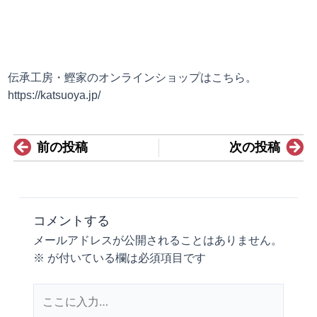
伝承工房・鰹家のオンラインショップはこちら。
https://katsuoya.jp/
Prev
N
前の投稿
次の投稿
コメントする
メールアドレスが公開されることはありません。
※
が付いている欄は必須項目です
こ
こ