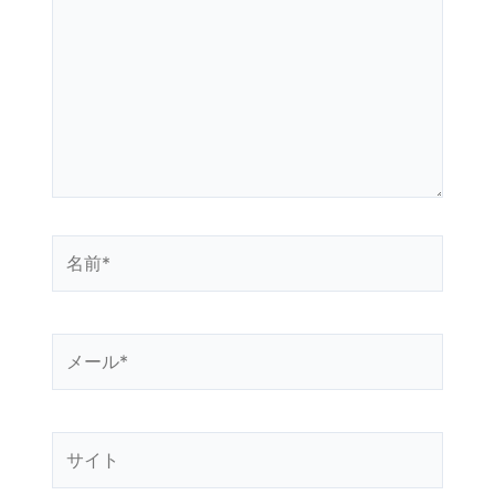
に
入
力…
名
前
*
メ
ー
ル
*
サ
イ