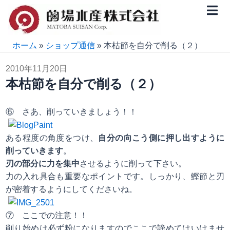
内
容
を
ス
ホーム
»
ショップ通信
»
本枯節を自分で削る（２）
キ
2010年11月20日
ッ
本枯節を自分で削る（２）
プ
⑥ さあ、削っていきましょう！！
ある程度の角度をつけ、
自分の向こう側に押し出すように
削っていきます
。
刃の部分に力を集中
させるように削って下さい。
力の入れ具合も重要なポイントです。しっかり、鰹節と刃
が密着するようにしてくださいね。
⑦ ここでの注意！！
削り始めは必ず粉になりますのでここで諦めてはいけませ