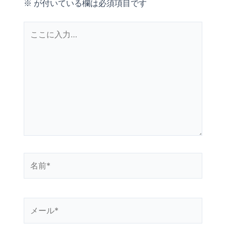
※
が付いている欄は必須項目です
こ
こ
に
入
力…
名
前
*
メ
ー