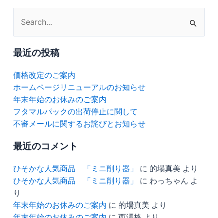
検
索
対
最近の投稿
象:
価格改定のご案内
ホームページリニューアルのお知らせ
年末年始のお休みのご案内
フタマルパックの出荷停止に関して
不審メールに関するお詫びとお知らせ
最近のコメント
ひそかな人気商品 「ミニ削り器」
に
的場真美
より
ひそかな人気商品 「ミニ削り器」
に
わっちゃん
よ
り
年末年始のお休みのご案内
に
的場真美
より
年末年始のお休みのご案内
に
西澤格
より