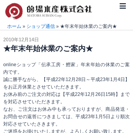
内
容
を
ス
ホーム
»
ショップ通信
»
★年末年始休業のご案内★
キ
2010年12月14日
ッ
★年末年始休業のご案内★
プ
onlineショップ「伝承工房・鰹家」年末年始の休業のご案
内です。
誠に勝手ながら、【平成22年12月28日～平成23年1月4日】
をお正月休業とさせていただきます。
お休み前のご注文の対応は【平成22年12月26日15時】まで
を対応させていただきます。
なお、ご注文はお休み中も承っておりますが、商品発送・
お問合せの返答につきましては、平成23年1月5日より順次
対応させていたさきます。
ご迷惑をお掛けいたしますが、よろしくお願い致します。