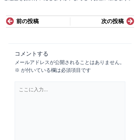
Prev
N
前の投稿
次の投稿
コメントする
メールアドレスが公開されることはありません。
※
が付いている欄は必須項目です
こ
こ
に
入
力…