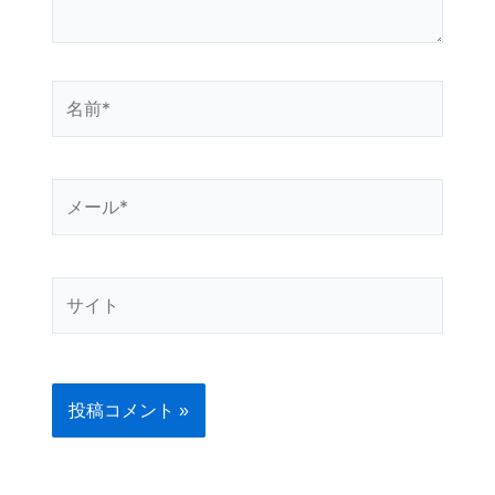
名
前
*
メ
ー
ル
*
サ
イ
ト