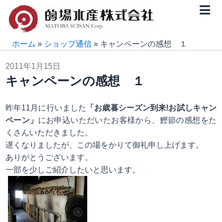
内
容
を
ス
ホーム
»
ショップ通信
»
キャンペーンの感想 １
キ
2011年1月15日
ッ
キャンペーンの感想 １
プ
昨年11月に行いました
「お歳暮シーズン到来!お試しキャン
ペーン」
にお申込いただいたお客様から、鰹節の感想をた
くさんいただきました。
遅くなりましたが、この場をかりて御礼申し上げます。
ありがとうございます。
一部を少しご紹介したいと思います。