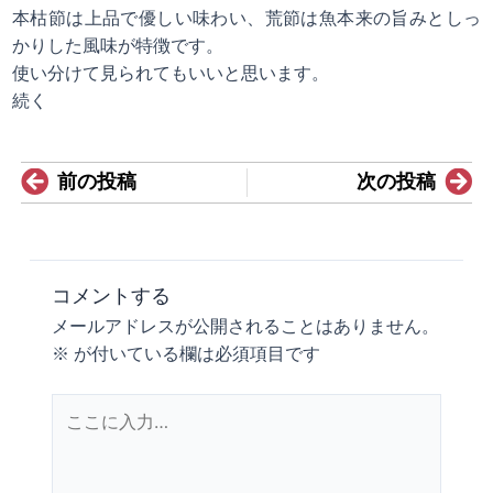
本枯節は上品で優しい味わい、荒節は魚本来の旨みとしっ
かりした風味が特徴です。
使い分けて見られてもいいと思います。
続く
Prev
N
前の投稿
次の投稿
コメントする
メールアドレスが公開されることはありません。
※
が付いている欄は必須項目です
こ
こ
に
入