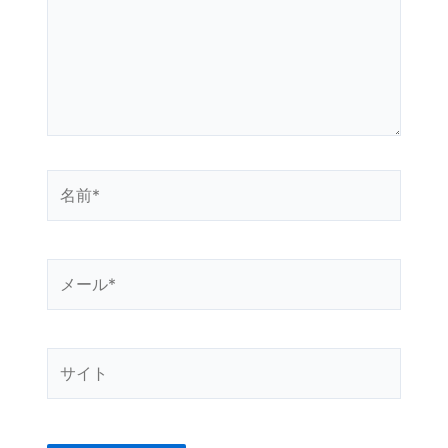
力…
名
前
*
メ
ー
ル
*
サ
イ
ト