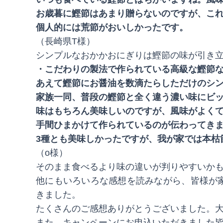
お歳暮に鰹節はあまり贈らないのですが、こ
個人的には荒節がおいしかったです。
（長崎県T様）
シンプルなおかかおにぎりは鰹節の味が引き
・こだわりの製法で作られている高級な鰹節
あえて鰹節にお醤油を数滴たらしただけのシ
家族一同、普段の鰹節と全く違う濃い味にビ
味はもちろん美味しいのですが、風味がよく
手間ひまかけて作られているのが伝わってき
3種とも美味しかったですが、我が家では本枯
（o様）
そのまま食べるより味の違いが判りやすいか
他にもいろいろな感想を読みながら、皆様が
きました。
たくさんのご感想ありがとうございました。
また、キャンペーンにお申込いただきました