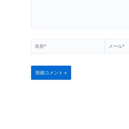
名
メ
前
ー
*
ル
*