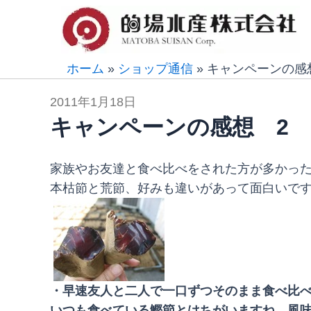
内
容
を
ス
ホーム
»
ショップ通信
»
キャンペーンの感
キ
2011年1月18日
ッ
キャンペーンの感想 2
プ
家族やお友達と食べ比べをされた方が多かっ
本枯節と荒節、好みも違いがあって面白いで
・早速友人と二人で一口ずつそのまま食べ比
いつも食べている鰹節とはちがいますね。風