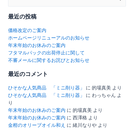
索
対
最近の投稿
象:
価格改定のご案内
ホームページリニューアルのお知らせ
年末年始のお休みのご案内
フタマルパックの出荷停止に関して
不審メールに関するお詫びとお知らせ
最近のコメント
ひそかな人気商品 「ミニ削り器」
に
的場真美
より
ひそかな人気商品 「ミニ削り器」
に
わっちゃん
よ
り
年末年始のお休みのご案内
に
的場真美
より
年末年始のお休みのご案内
に
西澤格
より
金柑のオリーブオイル和え
に
緒川なりや
より