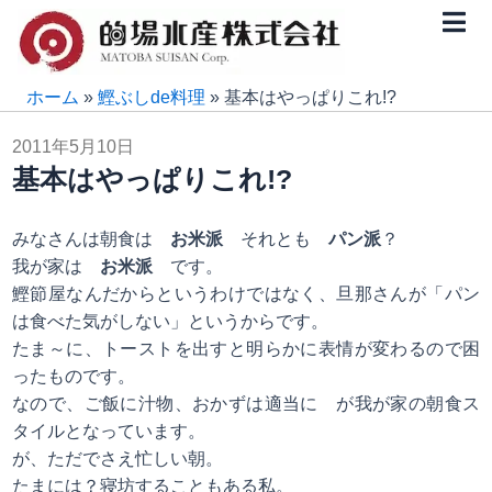
内
容
を
ス
ホーム
»
鰹ぶしde料理
»
基本はやっぱりこれ!?
キ
2011年5月10日
ッ
基本はやっぱりこれ!?
プ
みなさんは朝食は
お米派
それとも
パン派
？
我が家は
お米派
です。
鰹節屋なんだからというわけではなく、旦那さんが「パン
は食べた気がしない」というからです。
たま～に、トーストを出すと明らかに表情が変わるので困
ったものです。
なので、ご飯に汁物、おかずは適当に が我が家の朝食ス
タイルとなっています。
が、ただでさえ忙しい朝。
たまには？寝坊することもある私。