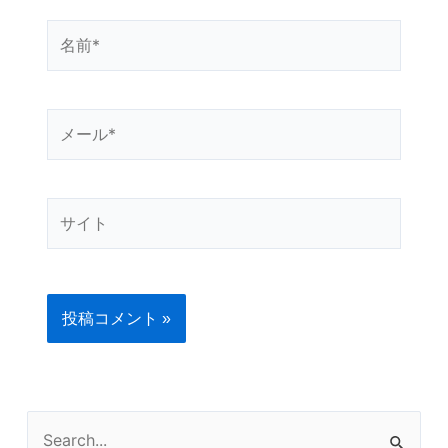
名
前
*
メ
ー
ル
*
サ
イ
ト
検