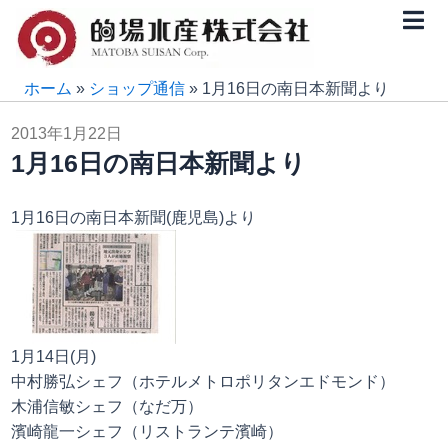
内
容
を
ス
ホーム
»
ショップ通信
»
1月16日の南日本新聞より
キ
2013年1月22日
ッ
1月16日の南日本新聞より
プ
1月16日の南日本新聞(鹿児島)より
1月14日(月)
中村勝弘シェフ（ホテルメトロポリタンエドモンド）
木浦信敏シェフ（なだ万）
濱崎龍一シェフ（リストランテ濱崎）