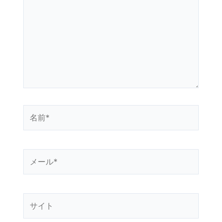
に
入
力…
名
前
*
メ
ー
ル
*
サ
イ