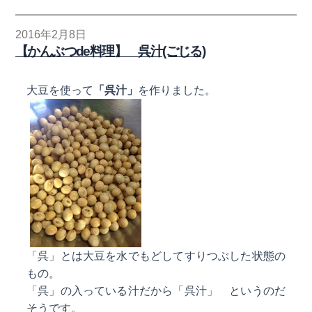
2016年2月8日
【かんぶつde料理】 呉汁(ごじる)
大豆を使って
「呉汁」
を作りました。
「呉」
とは大豆を水でもどしてすりつぶした状態の
もの。
「呉」
の入っている汁だから
「呉汁」
というのだ
そうです。