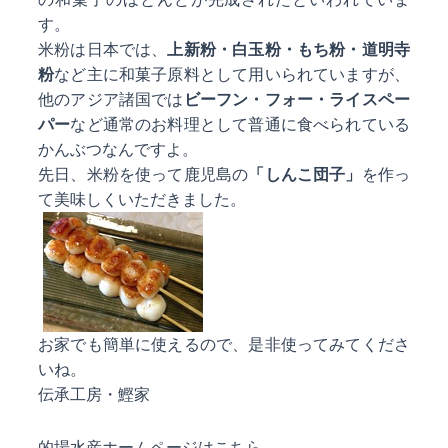
す。
米粉は日本では、
上新粉・白玉粉・もち粉・道明寺
粉
など主に和菓子原料として用いられていますが、
他のアジア諸国では
ビーフン・フォー・ライスペー
パー
など通常のお料理として普通に食べられている
かんぶつ
なんですよ。
先日、米粉を使って鹿児島の
「しんこ団子」
を作っ
て美味しくいただきました。
お家でも簡単に使えるので、是非使ってみてくださ
いね。
伝承工房・鰹家
的場水産ホームページはこちら。