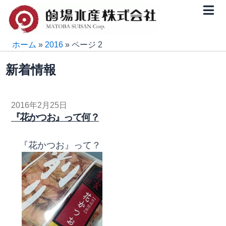
内
容
を
ス
ホーム
»
2016
»
ページ 2
キ
新着情報
ッ
プ
ペ
ペ
ペ
ペ
2016年2月25日
『花かつお』って何？
ー
ー
ー
ー
ジ
ジ
ジ
ジ
『花かつお』って？