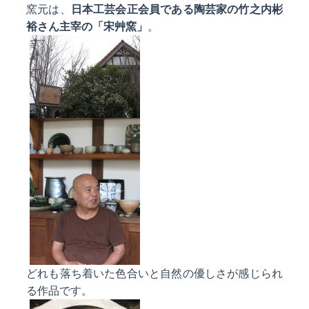
窯元は、
日本工芸会正会員である陶芸家の竹之内彬
裕さん主宰の「宋艸窯」
。
どれも落ち着いた色合いと自然の優しさが感じられ
る作品です。