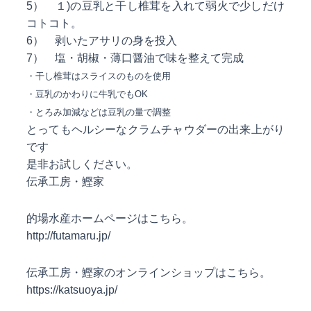
5） １)の豆乳と干し椎茸を入れて弱火で少しだけ
コトコト。
6） 剥いたアサリの身を投入
7） 塩・胡椒・薄口醤油で味を整えて完成
・干し椎茸はスライスのものを使用
・豆乳のかわりに牛乳でもOK
・とろみ加減などは豆乳の量で調整
とってもヘルシーなクラムチャウダーの出来上がり
です
是非お試しください。
伝承工房・鰹家
的場水産ホームページはこちら。
http://futamaru.jp/
伝承工房・鰹家のオンラインショップはこちら。
https://katsuoya.jp/